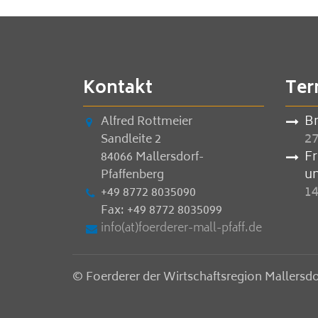
Kontakt
Ter
B
Alfred Rottmeier
27
Sandleite 2
F
84066 Mallersdorf-
u
Pfaffenberg
14
+49 8772 8035090
Fax: +49 8772 8035099
info(at)foerderer-mall-pfaff.de
© Foerderer der Wirtschaftsregion Mallersdo