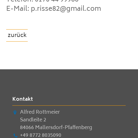
E-Mail: p.risse82@gmail.com
zurück
Kontakt
Alfred Rottmeier
Sandleite 2
84066 Mallersdorf-Pfaffenberg
+49 8772 8035090