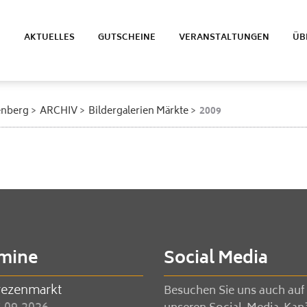
E
AKTUELLES
GUTSCHEINE
VERANSTALTUNGEN
ÜB
enberg
ARCHIV
Bildergalerien Märkte
2009
mine
Social Media
rezenmarkt
Besuchen Sie uns auch auf