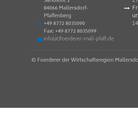
27
Sandleite 2
F
84066 Mallersdorf-
u
Pfaffenberg
14
+49 8772 8035090
Fax: +49 8772 8035099
info(at)foerderer-mall-pfaff.de
© Foerderer der Wirtschaftsregion Mallersdo