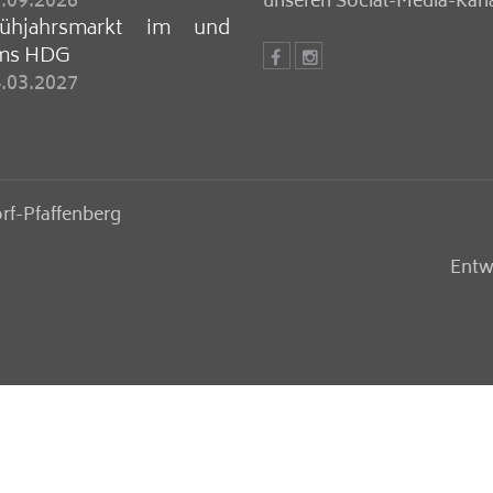
.09.2026
unseren Social-Media-Kan
rühjahrsmarkt im und
ms HDG
.03.2027
rf-Pfaffenberg
Entw